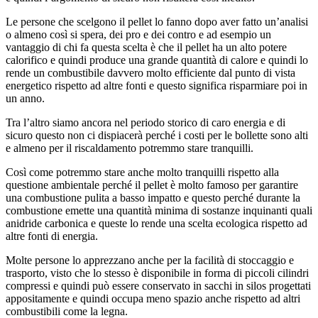
Le persone che scelgono il pellet lo fanno dopo aver fatto un’analisi
o almeno così si spera, dei pro e dei contro e ad esempio un
vantaggio di chi fa questa scelta è che il pellet ha un alto potere
calorifico e quindi produce una grande quantità di calore e quindi lo
rende un combustibile davvero molto efficiente dal punto di vista
energetico rispetto ad altre fonti e questo significa risparmiare poi in
un anno.
Tra l’altro siamo ancora nel periodo storico di caro energia e di
sicuro questo non ci dispiacerà perché i costi per le bollette sono alti
e almeno per il riscaldamento potremmo stare tranquilli.
Così come potremmo stare anche molto tranquilli rispetto alla
questione ambientale perché il pellet è molto famoso per garantire
una combustione pulita a basso impatto e questo perché durante la
combustione emette una quantità minima di sostanze inquinanti quali
anidride carbonica e queste lo rende una scelta ecologica rispetto ad
altre fonti di energia.
Molte persone lo apprezzano anche per la facilità di stoccaggio e
trasporto, visto che lo stesso è disponibile in forma di piccoli cilindri
compressi e quindi può essere conservato in sacchi in silos progettati
appositamente e quindi occupa meno spazio anche rispetto ad altri
combustibili come la legna.