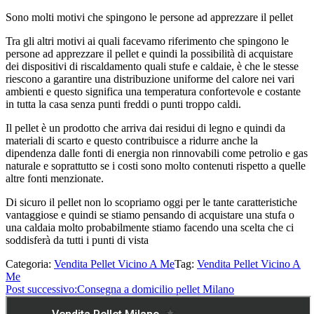
Sono molti motivi che spingono le persone ad apprezzare il pellet
Tra gli altri motivi ai quali facevamo riferimento che spingono le
persone ad apprezzare il pellet e quindi la possibilità di acquistare
dei dispositivi di riscaldamento quali stufe e caldaie, è che le stesse
riescono a garantire una distribuzione uniforme del calore nei vari
ambienti e questo significa una temperatura confortevole e costante
in tutta la casa senza punti freddi o punti troppo caldi.
Il pellet è un prodotto che arriva dai residui di legno e quindi da
materiali di scarto e questo contribuisce a ridurre anche la
dipendenza dalle fonti di energia non rinnovabili come petrolio e gas
naturale e soprattutto se i costi sono molto contenuti rispetto a quelle
altre fonti menzionate.
Di sicuro il pellet non lo scopriamo oggi per le tante caratteristiche
vantaggiose e quindi se stiamo pensando di acquistare una stufa o
una caldaia molto probabilmente stiamo facendo una scelta che ci
soddisferà da tutti i punti di vista
Categoria:
Vendita Pellet Vicino A Me
Tag:
Vendita Pellet Vicino A
Me
Post successivo:
Consegna a domicilio pellet Milano