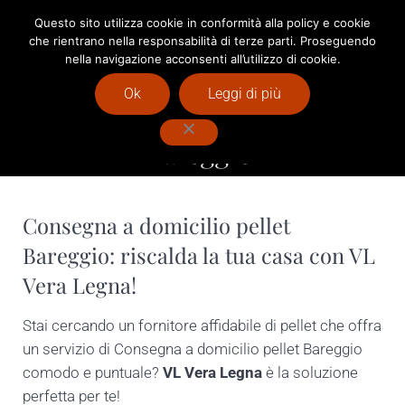
Passa al contenuto principale
Skip to after header navigation
Skip to site footer
Questo sito utilizza cookie in conformità alla policy e cookie
che rientrano nella responsabilità di terze parti. Proseguendo
Menu
Header Search
nella navigazione acconsenti all’utilizzo di cookie.
Vendita Pellet Milano : Vera Legna
Ok
Leggi di più
Consegna a domicilio pellet
Bareggio
Consegna a domicilio pellet
Bareggio: riscalda la tua casa con VL
Vera Legna!
Stai cercando un fornitore affidabile di pellet che offra
un servizio di Consegna a domicilio pellet Bareggio
comodo e puntuale?
VL Vera Legna
è la soluzione
perfetta per te!