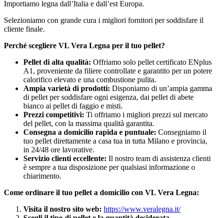
Importiamo legna dall’Italia e dall’est Europa.
Selezioniamo con grande cura i migliori fornitori per soddisfare il
cliente finale.
Perché scegliere VL Vera Legna per il tuo pellet?
Pellet di alta qualità:
Offriamo solo pellet certificato ENplus
A1, proveniente da filiere controllate e garantito per un potere
calorifico elevato e una combustione pulita.
Ampia varietà di prodotti:
Disponiamo di un’ampia gamma
di pellet per soddisfare ogni esigenza, dai pellet di abete
bianco ai pellet di faggio e misti.
Prezzi competitivi:
Ti offriamo i migliori prezzi sul mercato
del pellet, con la massima qualità garantita.
Consegna a domicilio rapida e puntuale:
Consegniamo il
tuo pellet direttamente a casa tua in tutta Milano e provincia,
in 24/48 ore lavorative.
Servizio clienti eccellente:
Il nostro team di assistenza clienti
è sempre a tua disposizione per qualsiasi informazione o
chiarimento.
Come ordinare il tuo pellet a domicilio con VL Vera Legna:
Visita il nostro sito web:
https://www.veralegna.it/
Scegli il tipo di pellet e la quantità desiderata.