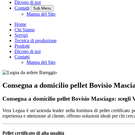
Dicono di noi
Contatti
Sub Menu
Mappa del Sito
Home
Chi Siamo
Servizi
Tecnica di produzione
Prodotti
Dicono di noi
Contatti
Mappa del Sito
Consegna a domicilio pellet Bovisio Masci
Consegna a domicilio pellet Bovisio Masciago: scegli
Vera Legna è un’azienda leader nella fornitura di pellet certificato 
esperienza e attenzione al cliente, offrono soluzioni ideali per chi cer
Pellet certificato di alta qualità