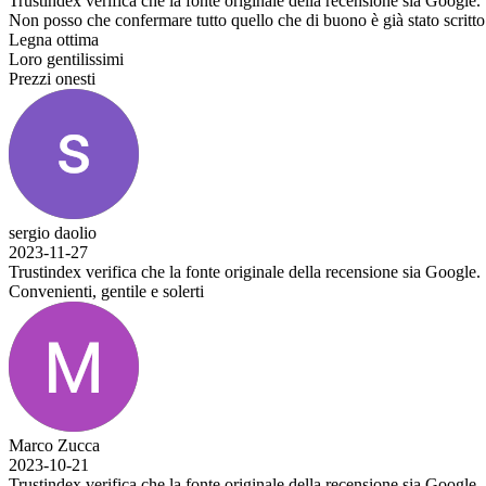
a che la fonte originale della recensione sia Google.
fermare tutto quello che di buono è già stato scritto:
a che la fonte originale della recensione sia Google.
le e solerti
a che la fonte originale della recensione sia Google.