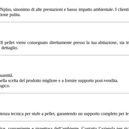
s, sinonimo di alte prestazioni e basso impatto ambientale. I clienti po
ione pulita.
Il pellet viene consegnato direttamente presso la tua abitazione, sia i
 dettaglio.
uantità.
ella scelta del prodotto migliore e a fornire supporto post-vendita.
ogico.
istenza tecnica per stufe a pellet, garantendo un supporto completo per 
e, conveniente e rispettosa dell’ambiente. Contatta l’azienda per ric