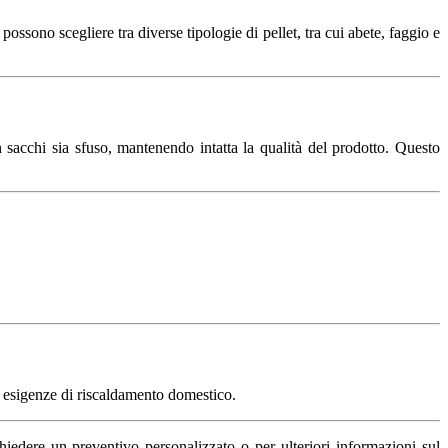
ssono scegliere tra diverse tipologie di pellet, tra cui abete, faggio e
n sacchi sia sfuso, mantenendo intatta la qualità del prodotto. Questo
le esigenze di riscaldamento domestico.
hiedere un preventivo personalizzato o per ulteriori informazioni sul