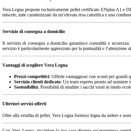
Vera Legna propone esclusivamente pellet certificato ENplus A1 e DINplu
miscele, tutte caratterizzate da un’elevata resa calorifica e una combust
Servizio di consegna a domicilio
Il servizio di consegna a domicilio garantisce comodità e sicurezza. 
servizio è particolarmente apprezzato per la puntualità e l’attenzione al
Vantaggi di scegliere Vera Legna
Prezzi competitivi
: Offerte vantaggiose con sconti per grandi q
Servizio clienti dedicato
: Un team esperto pronto ad assistere n
Sostenibilità
: Possibilità di smaltire i sacchi vuoti in modo ecol
Ulteriori servizi offerti
Oltre alla vendita di pellet, Vera Legna fornisce legna da ardere e ass
Con Vera Legna, riscaldare la tua casa diventa un’esperienza semplic