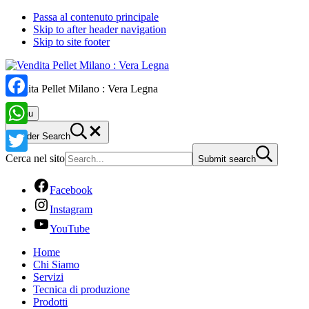
Passa al contenuto principale
Skip to after header navigation
Skip to site footer
Vendita Pellet Milano : Vera Legna
Facebook
Menu
WhatsApp
Header Search
Cerca nel sito
Submit search
Twitter
Facebook
Instagram
YouTube
Home
Chi Siamo
Servizi
Tecnica di produzione
Prodotti