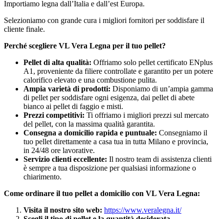
Importiamo legna dall’Italia e dall’est Europa.
Selezioniamo con grande cura i migliori fornitori per soddisfare il
cliente finale.
Perché scegliere VL Vera Legna per il tuo pellet?
Pellet di alta qualità:
Offriamo solo pellet certificato ENplus
A1, proveniente da filiere controllate e garantito per un potere
calorifico elevato e una combustione pulita.
Ampia varietà di prodotti:
Disponiamo di un’ampia gamma
di pellet per soddisfare ogni esigenza, dai pellet di abete
bianco ai pellet di faggio e misti.
Prezzi competitivi:
Ti offriamo i migliori prezzi sul mercato
del pellet, con la massima qualità garantita.
Consegna a domicilio rapida e puntuale:
Consegniamo il
tuo pellet direttamente a casa tua in tutta Milano e provincia,
in 24/48 ore lavorative.
Servizio clienti eccellente:
Il nostro team di assistenza clienti
è sempre a tua disposizione per qualsiasi informazione o
chiarimento.
Come ordinare il tuo pellet a domicilio con VL Vera Legna:
Visita il nostro sito web:
https://www.veralegna.it/
Scegli il tipo di pellet e la quantità desiderata.