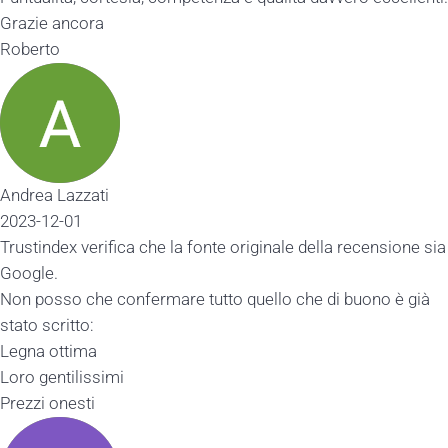
ncora
azzati
01
x verifica che la fonte originale della recensione sia
o che confermare tutto quello che di buono è già
itto:
tima
ilissimi
esti