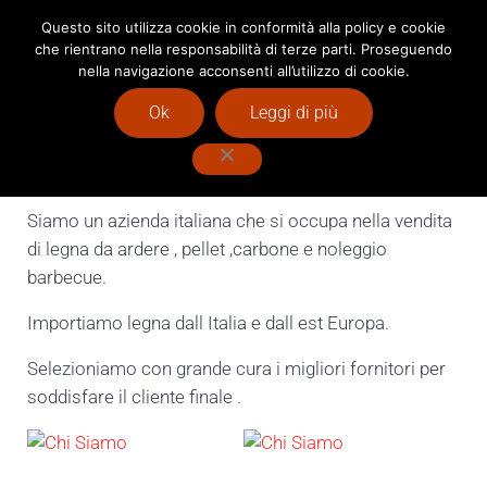
Passa al contenuto principale
Skip to after header navigation
Skip to site footer
Questo sito utilizza cookie in conformità alla policy e cookie
che rientrano nella responsabilità di terze parti. Proseguendo
Menu
Header Search
nella navigazione acconsenti all’utilizzo di cookie.
Vendita Pellet Milano : Vera Legna
Ok
Leggi di più
Chi Siamo
Siamo un azienda italiana che si occupa nella vendita
di legna da ardere , pellet ,carbone e noleggio
barbecue.
Importiamo legna dall Italia e dall est Europa.
Selezioniamo con grande cura i migliori fornitori per
soddisfare il cliente finale .