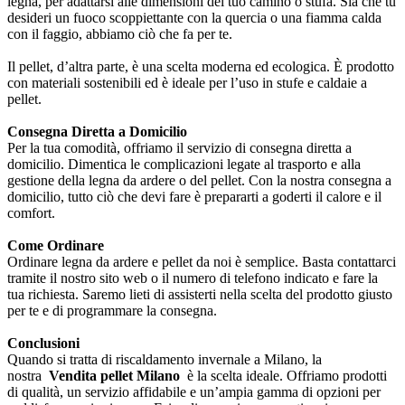
legna, per adattarsi alle dimensioni del tuo camino o stufa. Sia che tu
desideri un fuoco scoppiettante con la quercia o una fiamma calda
con il faggio, abbiamo ciò che fa per te.
Il pellet, d’altra parte, è una scelta moderna ed ecologica. È prodotto
con materiali sostenibili ed è ideale per l’uso in stufe e caldaie a
pellet.
Consegna Diretta a Domicilio
Per la tua comodità, offriamo il servizio di consegna diretta a
domicilio. Dimentica le complicazioni legate al trasporto e alla
gestione della legna da ardere o del pellet. Con la nostra consegna a
domicilio, tutto ciò che devi fare è prepararti a goderti il calore e il
comfort.
Come Ordinare
Ordinare legna da ardere e pellet da noi è semplice. Basta contattarci
tramite il nostro sito web o il numero di telefono indicato e fare la
tua richiesta. Saremo lieti di assisterti nella scelta del prodotto giusto
per te e di programmare la consegna.
Conclusioni
Quando si tratta di riscaldamento invernale a Milano, la
nostra
Vendita pellet Milano
è la scelta ideale. Offriamo prodotti
di qualità, un servizio affidabile e un’ampia gamma di opzioni per