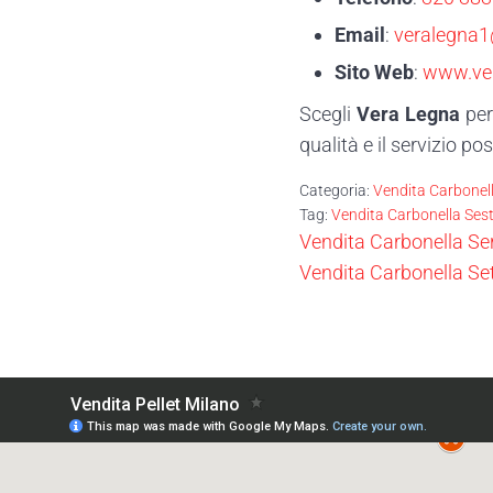
Email
:
veralegna1
Sito Web
:
www.ver
Scegli
Vera Legna
per
qualità e il servizio po
Categoria:
Vendita Carbonel
Tag:
Vendita Carbonella Ses
Post precedente:
Vendita Carbonella S
Post successivo:
Vendita Carbonella Se