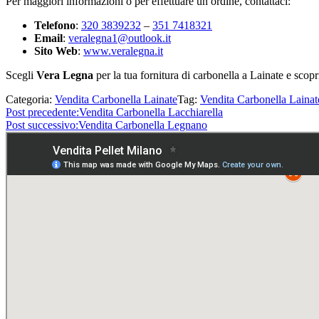
Per maggiori informazioni o per effettuare un ordine, contattaci:
Telefono
:
320 3839232
–
351 7418321
Email
:
veralegna1@outlook.it
Sito Web
:
www.veralegna.it
Scegli
Vera Legna
per la tua fornitura di carbonella a Lainate e scopri 
Categoria:
Vendita Carbonella Lainate
Tag:
Vendita Carbonella Lainat
Post precedente:
Vendita Carbonella Lacchiarella
Post successivo:
Vendita Carbonella Legnano