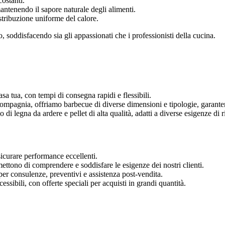
costanti.
antenendo il sapore naturale degli alimenti.
istribuzione uniforme del calore.
o, soddisfacendo sia gli appassionati che i professionisti della cucina.
sa tua, con tempi di consegna rapidi e flessibili.
 compagnia, offriamo barbecue di diverse dimensioni e tipologie, garanten
o di legna da ardere e pellet di alta qualità, adatti a diverse esigenze di 
sicurare performance eccellenti.
ermettono di comprendere e soddisfare le esigenze dei nostri clienti.
per consulenze, preventivi e assistenza post-vendita.
cessibili, con offerte speciali per acquisti in grandi quantità.