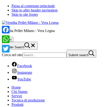
Passa al contenuto principale
Skip to after header navigation
Skip to site footer
Vendita Pellet Milano : Vera Legna
Facebook
Menu
WhatsApp
Header Search
Cerca nel sito
Submit search
Twitter
Facebook
Instagram
YouTube
Home
Chi Siamo
Servizi
Tecnica di produzione
Prodotti