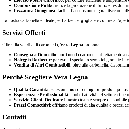
Elevato Potere Calorifico
: per cotture efficienti e temperature 
Combustione Pulita
: riduce la produzione di fumo e residui, m
Pezzatura Omogenea
: facilita l’accensione e garantisce una d
La nostra carbonella è ideale per barbecue, grigliate e cotture all’apert
Servizi Offerti
Oltre alla vendita di carbonella,
Vera Legna
propone:
Consegna a Domicilio
: portiamo la carbonella direttamente a ca
Noleggio Barbecue
: per eventi speciali o semplici giornate in
Vendita di Altri Combustibili
: oltre alla carbonella, disponiam
Perché Scegliere Vera Legna
Qualità Garantita
: selezioniamo solo i migliori prodotti per as
Esperienza e Professionalità
: anni di attività nel settore ci p
Servizio Clienti Dedicato
: il nostro team è sempre disponibile 
Prezzi Competitivi
: offriamo prodotti di alta qualità a prezzi ac
Contatti