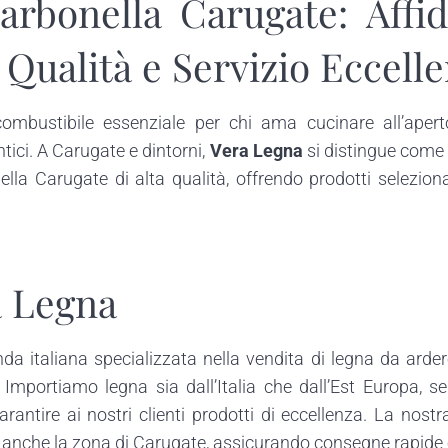
arbonella Carugate: Affid
Qualità e Servizio Eccell
ombustibile essenziale per chi ama cucinare all’apert
tici. A Carugate e dintorni,
Vera Legna
si distingue come 
lla Carugate di alta qualità, offrendo prodotti selezionat
a Legna
da italiana specializzata nella vendita di legna da ardere
 Importiamo legna sia dall’Italia che dall’Est Europa, s
 garantire ai nostri clienti prodotti di eccellenza. La nos
anche la zona di Carugate, assicurando consegne rapide e