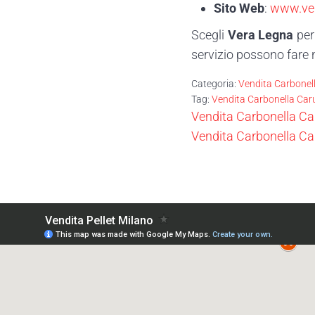
Sito Web
:
www.ver
Scegli
Vera Legna
per 
servizio possono fare ne
Categoria:
Vendita Carbonel
Tag:
Vendita Carbonella Car
Post precedente:
Vendita Carbonella Ca
Post successivo:
Vendita Carbonella C