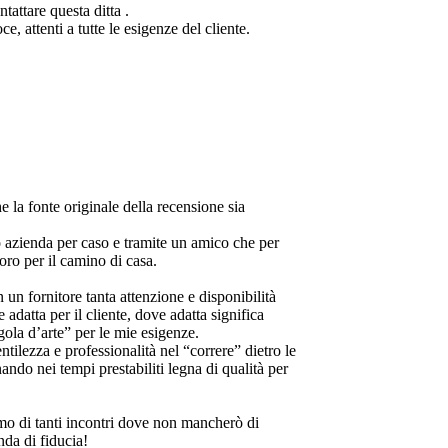
.
e per
ilità
ica
ietro le
ità per
di