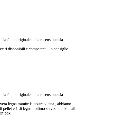
lio !
biamo
 bancali