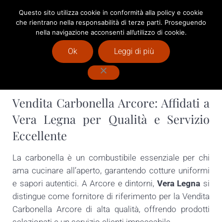
Passa al contenuto principale
Skip to after header navigation
Skip to site footer
Questo sito utilizza cookie in conformità alla policy e cookie
che rientrano nella responsabilità di terze parti. Proseguendo
Menu
Header Search
nella navigazione acconsenti all’utilizzo di cookie.
Vendita Pellet Milano : Vera Legna
Ok
Leggi di più
Vendita Carbonella Arcore
Vendita Carbonella Arcore: Affidati a
Vera Legna per Qualità e Servizio
Eccellente
La carbonella è un combustibile essenziale per chi
ama cucinare all’aperto, garantendo cotture uniformi
e sapori autentici. A Arcore e dintorni,
Vera Legna
si
distingue come fornitore di riferimento per la Vendita
Carbonella Arcore di alta qualità, offrendo prodotti