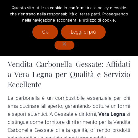
Passa al contenuto principale
Skip to after header navigation
Skip to site footer
Questo sito utilizza cookie in conformità alla policy e cookie
che rientrano nella responsabilità di terze parti. Proseguendo
Menu
Header Search
nella navigazione acconsenti all’utilizzo di cookie.
Vendita Pellet Milano : Vera Legna
Ok
Leggi di più
Vendita Carbonella Gessate
Vendita Carbonella Gessate: Affidati
a Vera Legna per Qualità e Servizio
Eccellente
La carbonella è un combustibile essenziale per chi
ama cucinare all’aperto, garantendo cotture uniformi
e sapori autentici. A Gessate e dintorni,
Vera Legna
si
distingue come fornitore di riferimento per la Vendita
Carbonella Gessate di alta qualità, offrendo prodotti