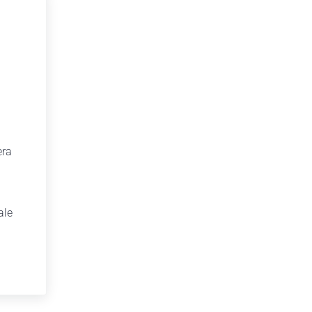
era
ale
a Sedriano