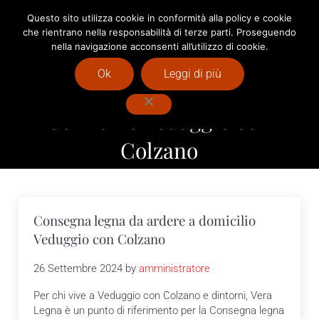
Passa al contenuto principale
Skip to after header navigation
Skip to site footer
Questo sito utilizza cookie in conformità alla policy e cookie
che rientrano nella responsabilità di terze parti. Proseguendo
Menu
Header Search
nella navigazione acconsenti all’utilizzo di cookie.
Vendita Pellet Milano : Vera Legna
Ok
Leggi di più
Consegna legna da ardere a
domicilio Veduggio con
Colzano
Consegna legna da ardere a domicilio
Veduggio con Colzano
26 Settembre 2024
by
amministratore
Per chi vive a Veduggio con Colzano e dintorni, Vera
Legna è un punto di riferimento per la Consegna legna