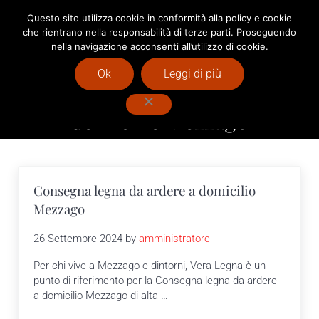
Passa al contenuto principale
Skip to after header navigation
Skip to site footer
Questo sito utilizza cookie in conformità alla policy e cookie
che rientrano nella responsabilità di terze parti. Proseguendo
Menu
Header Search
nella navigazione acconsenti all’utilizzo di cookie.
Vendita Pellet Milano : Vera Legna
Ok
Leggi di più
Consegna legna da ardere a
domicilio Mezzago
Consegna legna da ardere a domicilio
Mezzago
26 Settembre 2024
by
amministratore
Per chi vive a Mezzago e dintorni, Vera Legna è un
punto di riferimento per la Consegna legna da ardere
a domicilio Mezzago di alta …